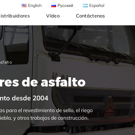
English
Русский
Español
istribuidores
Vídeo
Contáctenos
sfalto
res de asfalto
ento desde 2004
 para el revestimiento de sello, el riego
niebla, y otros trabajos de construcción.